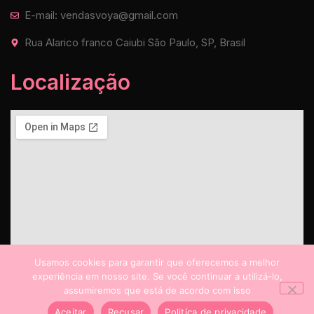
E-mail: vendasvoya@gmail.com
Rua Alarico franco Caiubi São Paulo, SP, Brasil
Localização
Usamos cookies para garantir que oferecemos a melhor
experiência em nosso site. Se você continuar a utilizá-lo,
assumiremos que está de acordo com isso
Aceitar
Recusar
Politíca de privacidade