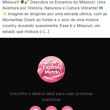
Missouri!
Descubra os Encantos do Missouri: Uma
Aventura por História, Natureza e Cultura Vibrante!
Imagine-se dirigindo por uma estrada cênica, com as
Montanhas Ozark ao fundo e o som de uma música
country ecoando suavemente. Esse é o Missouri, um
estado que mistura o […]
Encontre o destino ideal para suas próximas
aventuras