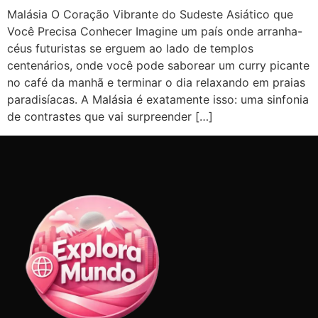
Malásia O Coração Vibrante do Sudeste Asiático que
Você Precisa Conhecer Imagine um país onde arranha-
céus futuristas se erguem ao lado de templos
centenários, onde você pode saborear um curry picante
no café da manhã e terminar o dia relaxando em praias
paradisíacas. A Malásia é exatamente isso: uma sinfonia
de contrastes que vai surpreender […]