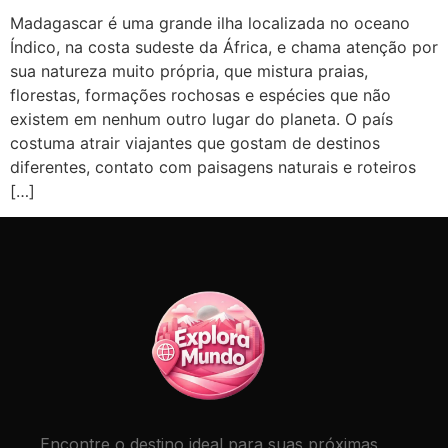
Madagascar é uma grande ilha localizada no oceano
Índico, na costa sudeste da África, e chama atenção por
sua natureza muito própria, que mistura praias,
florestas, formações rochosas e espécies que não
existem em nenhum outro lugar do planeta. O país
costuma atrair viajantes que gostam de destinos
diferentes, contato com paisagens naturais e roteiros
[…]
Encontre o destino ideal para suas próximas