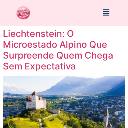
Liechtenstein: O
Microestado Alpino Que
Surpreende Quem Chega
Sem Expectativa