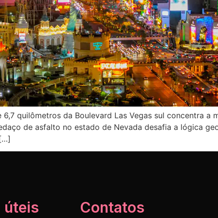
6,7 quilômetros da Boulevard Las Vegas sul concentra a m
edaço de asfalto no estado de Nevada desafia a lógica geo
[…]
 úteis
Contatos