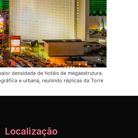
aior densidade de hotéis de megaestrutura,
gráfica e urbana, reunindo réplicas da Torre
Localização