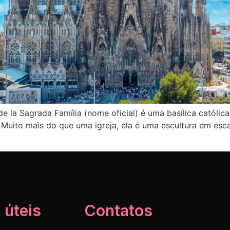
 de la Sagrada Família (nome oficial) é uma basílica católi
 Muito mais do que uma igreja, ela é uma escultura em esc
 úteis
Contatos