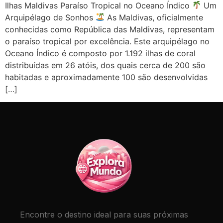
Ilhas Maldivas Paraíso Tropical no Oceano Índico
Um
Arquipélago de Sonhos
As Maldivas, oficialmente
conhecidas como República das Maldivas, representam
o paraíso tropical por excelência. Este arquipélago no
Oceano Índico é composto por 1.192 ilhas de coral
distribuídas em 26 atóis, dos quais cerca de 200 são
habitadas e aproximadamente 100 são desenvolvidas
[…]
Encontre o destino ideal para suas próximas