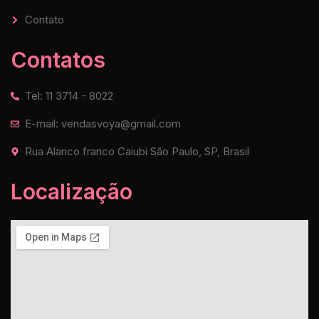
Contato
Contatos
Tel: 11 3714 - 8022
E-mail: vendasvoya@gmail.com
Rua Alarico franco Caiubi São Paulo, SP, Brasil
Localização