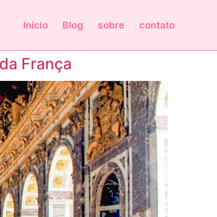
Início
Blog
sobre
contato
 da França