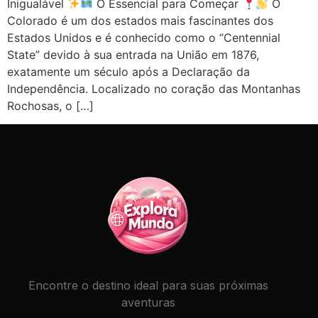
Inigualável
O Essencial para Começar
O
Colorado é um dos estados mais fascinantes dos
Estados Unidos e é conhecido como o “Centennial
State” devido à sua entrada na União em 1876,
exatamente um século após a Declaração da
Independência. Localizado no coração das Montanhas
Rochosas, o […]
Encontre o destino ideal para suas próximas
aventuras