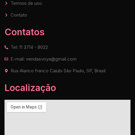
Termos de uso
Contato
Contatos
Tel: 11 3714 - 8022
E-mail: vendasvoya@gmail.com
Rua Alarico franco Caiubi São Paulo, SP, Brasil
Localização