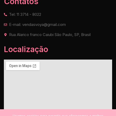
Contatos
Tel: 11 3714 - 8022
E-mail: vendasvoya@gmail.com
Rua Alarico franco Caiubi São Paulo, SP, Brasil
Localização
Usamos cookies para garantir que oferecemos a melhor