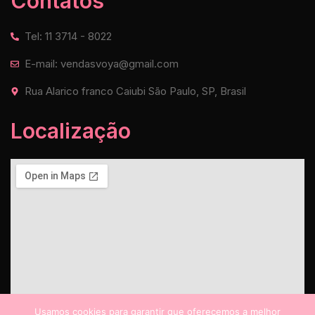
Contatos
Tel: 11 3714 - 8022
E-mail: vendasvoya@gmail.com
Rua Alarico franco Caiubi São Paulo, SP, Brasil
Localização
Usamos cookies para garantir que oferecemos a melhor