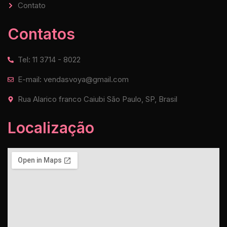
Contato
Contatos
Tel: 11 3714 - 8022
E-mail: vendasvoya@gmail.com
Rua Alarico franco Caiubi São Paulo, SP, Brasil
Localização