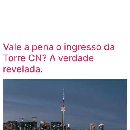
Vale a pena o ingresso da
Torre CN? A verdade
revelada.