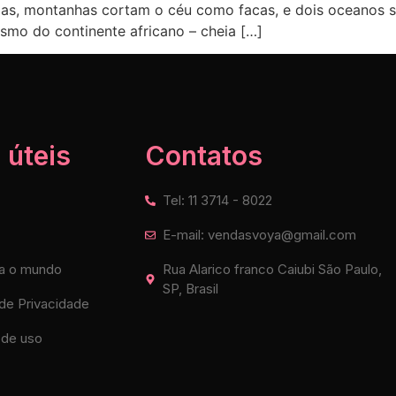
adas, montanhas cortam o céu como facas, e dois oceanos
smo do continente africano – cheia […]
 úteis
Contatos
Tel: 11 3714 - 8022
E-mail: vendasvoya@gmail.com
a o mundo
Rua Alarico franco Caiubi São Paulo,
SP, Brasil
 de Privacidade
de uso