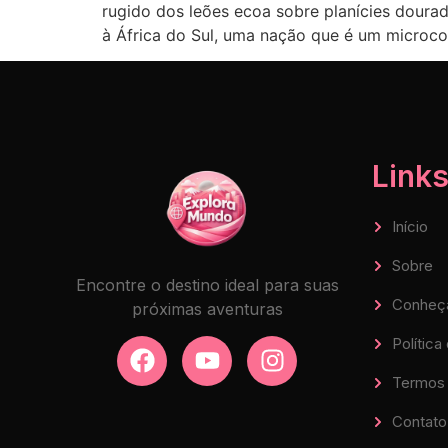
rugido dos leões ecoa sobre planícies dour
à África do Sul, uma nação que é um microco
Links
Início
Sobre
Encontre o destino ideal para suas
Conheç
próximas aventuras
Política
Termos 
Contato